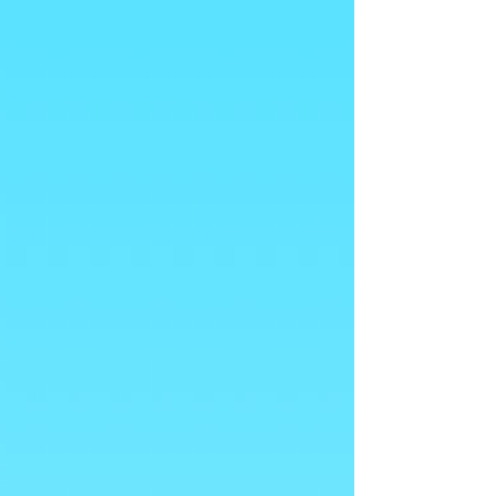
Voeg meer toe
In winkelwagen
Naar checkout
Bewaar dit product voor later
Favoriet
Favoriet gemaakt
Favorieten bekijken
Deel dit product met je vrienden
Delen
Delen
Pinnen
Ariel
Mogelijk bent u ook geïnteresseerd in