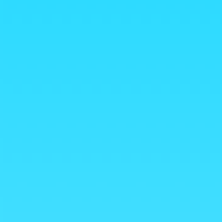
Winkel
/
Gel douche