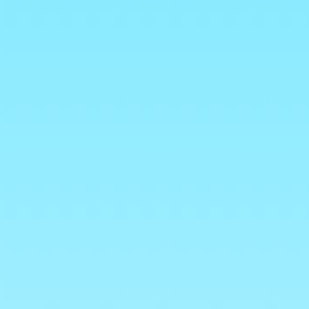
+4
+3
+2
Sanex
€6.00
Sanex
Sanex Expert Protector
Sanex Hypo Allergeen
Sanex Dermo Sensitive
Sanex Zero Hydrating
Op voorraad
Aantal:
1
Voeg meer toe
In winkelwagen
Naar checkout
Productgegevens
Nos différents Sanex en 400ml
Meer weergeven
Bewaar dit product voor later
Favoriet
Favoriet gemaakt