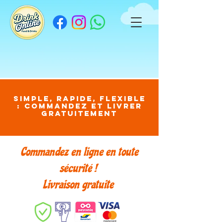
Simple, rapide, flexible
: commandez et livrer
gratuitement
Commandez en ligne en toute
sécurité !
Livraison gratuite