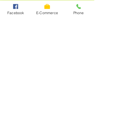
Facebook
E-Commerce
Phone