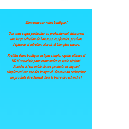
Bienvenue sur notre boutique !
Que vous soyez particulier ou professionnel, découvrez
une large sélection de boissons, confiseries, produits
d’épicerie, d’entretien, alcools et bien plus encore.
Profitez d’une boutique en ligne simple, rapide, efficace et
100 % sécurisée pour commander en toute sérénité.
Accédez à l’ensemble de nos produits en cliquant
simplement sur une des images ci-dessous ou rechercher
un produits directement dans la barre de recherche !
Bières
Winkel
/
Bières
Nos différentes Bières en cassier ou canette
La vente d'alcool est interdite aux mineurs de
moins de 18 ans.
En validant votre commande,
vous certifiez avoir 18 ans ou plus.
CLICK SUR L'IMAGE POUR Y ACCEDER
Sorteer op
Filters