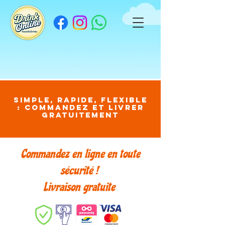
Simple, rapide, flexible
: commandez et livrer
gratuitement
Commandez en ligne en toute
sécurité !
Livraison gratuite