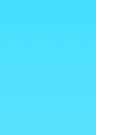
+4
+3
+2
Jolly Colombani
€3.50
Jolly Colombani
Abrico 6x125ml
Poire 6x125ml
Pêche 6x125ml
Op voorraad
Aantal:
1