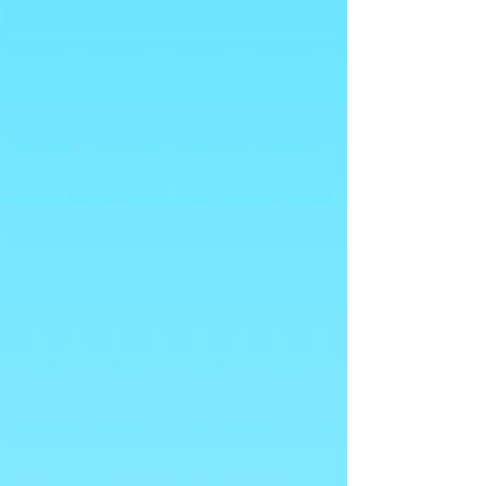
Stappi
Stappi
€4.50
Koop nu
Mijn account
Volg uw bestelling
Favorieten
Winkelmandje