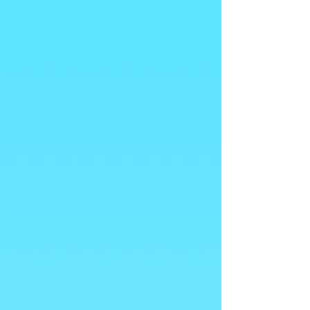
Voeg meer toe
In winkelwagen
Naar checkout
Productgegevens
6x125ml
Meer weergeven
Bewaar dit product voor later
Favoriet
Favoriet gemaakt
Favorieten bekijken
Deel dit product met je vrienden
Delen
Delen
Pinnen
Jolly Colombani
Mogelijk bent u ook geïnteresseerd in