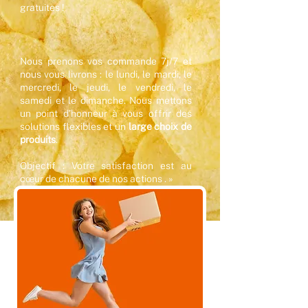
gratuites !
Nous prenons vos commande 7j/7 et
nous vous livrons : le lundi, le mardi, le
mercredi, le jeudi, le vendredi, le
samedi et le dimanche. Nous mettons
un point d’honneur à vous offrir des
solutions flexibles et un
large choix de
produits
.
Objectif : Votre satisfaction est au
cœur de chacune de nos actions . »