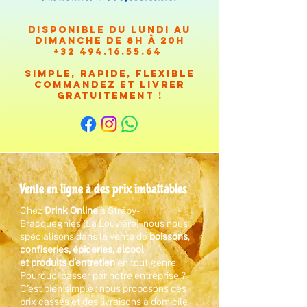
Disponible du lundi au
dimanche de 8h à 20H
+32 494.16.55.64
Simple, rapide, flexible
commandez et livrer
gratuitement !
Vente en ligne à des prix imbattables
Chez
Drink Online
à Strépy-
Bracquegnies (La Louvière), nous nous
spécialisons dans la vente de
boissons
,
confiseries, épiceries, alcool
et
produits d’entretien
en tout genre.
Pourquoi passer par notre entreprise ?
C’est bien simple : nous proposons des
prix cassés et des livraisons à domicile